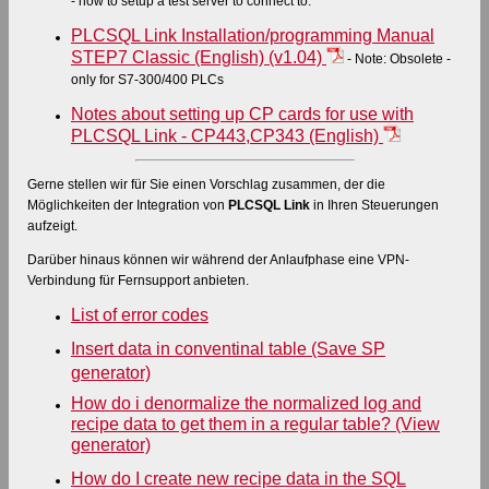
- how to setup a test server to connect to.
PLCSQL Link Installation/programming Manual
STEP7 Classic (English) (v1.04)
- Note: Obsolete -
only for S7-300/400 PLCs
Notes about setting up CP cards for use with
PLCSQL Link - CP443,CP343 (English)
Gerne stellen wir für Sie einen Vorschlag zusammen, der die
Möglichkeiten der Integration von
PLCSQL Link
in Ihren Steuerungen
aufzeigt.
Darüber hinaus können wir während der Anlaufphase eine VPN-
Verbindung für Fernsupport anbieten.
List of error codes
Insert data in conventinal table (Save SP
generator)
How do i denormalize the normalized log and
recipe data to get them in a regular table? (View
generator)
How do I create new recipe data in the SQL