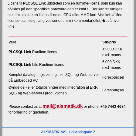
Licens til
PLCSQL Link
udstedes som en runtime-licens, som kun kan
afvikles på den specifikke hardware den er købt til. Der kan frit vælges
mellem at købe en licens til enten CPU eller MMC kort. Ved køb af flere
licenser samtidigt, angives serienumre i kommentarfeltet, �t på hver
linie.
Vare
Stk-pris
15.000 DKK
PLCSQL Link
Runtime-licens
excl. moms
5.000 DKK
PLCSQL Link
Lite Runtime-licens
excl. moms
Komplet datalogningsløsning inkl. SQL- og Web-server
Forespørgsel
på Embedded PC
Øvrige del- eller totalløsninger med integration af ERP,
Forespørgsel
SQL- og Web-server i produktionen
mail@alsmatik.dk
Please contact us at
or phone:
+45 7443 4684
for ordering or quotation.
ALSMATIK A/S | Lollandsgade 2